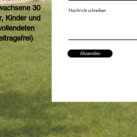
Erwachsene
30
Nachricht schreiben
, Kinder und
vollendeten
itragsfrei)
Absenden