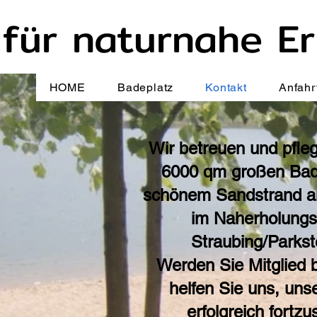
 für naturnahe Er
HOME
Badeplatz
Kontakt
Anfahr
Wir betreuen und pfle
6000 qm großen Bad
schönem Sandstrand a
im Naherholungs
Straubing/Parkst
Werden Sie Mitglied 
helfen Sie uns, uns
erfolgreich fortzu