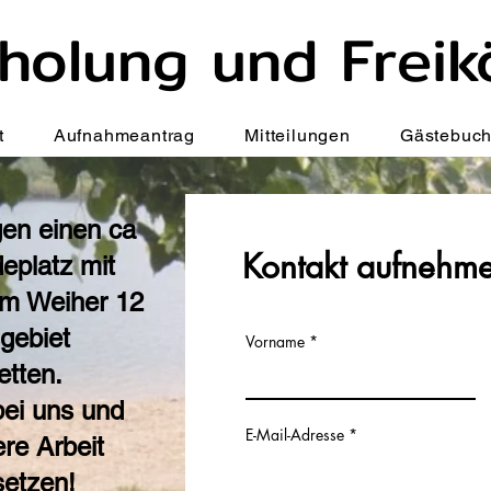
holung und Freikö
t
Aufnahmeantrag
Mitteilungen
Gästebuc
gen einen ca
Kontakt aufnehm
eplatz mit
m Weiher 12
gebiet
Vorname
etten.
bei uns und
E-Mail-Adresse
ere Arbeit
setzen!