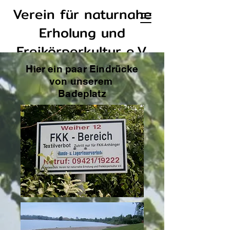
Verein für naturnahe
Erholung und
Freikörperkultur e.V.
Straubing
Hier ein paar Eindrücke
von unserem
Badeplatz