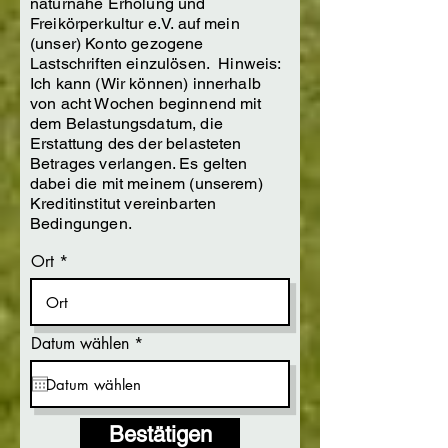
naturnahe Erholung und
Freikörperkultur e.V. auf mein
(unser) Konto gezogene
Lastschriften einzulösen. Hinweis:
Ich kann (Wir können) innerhalb
von acht Wochen beginnend mit
dem Belastungsdatum, die
Erstattung des der belasteten
Betrages verlangen. Es gelten
dabei die mit meinem (unserem)
Kreditinstitut vereinbarten
Bedingungen.
Ort
r
Datum wählen
*
e
q
u
i
r
Bestätigen
e