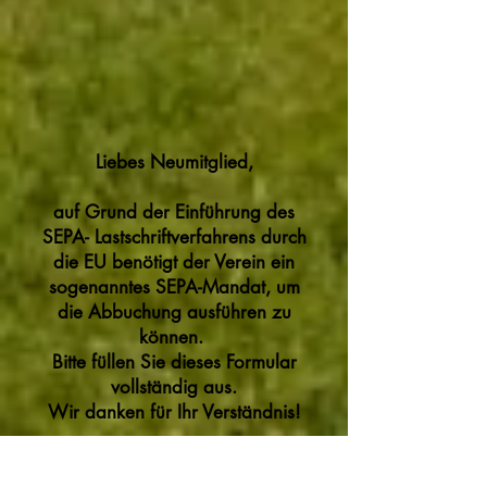
Liebes Neumitglied,
auf Grund der Einführung des
SEPA- Lastschriftverfahrens durch
die EU benötigt der Verein ein
sogenanntes SEPA-Mandat, um
die Abbuchung ausführen zu
können.
Bitte füllen Sie dieses Formular
vollständig aus.
Wir danken für Ihr Verständnis!