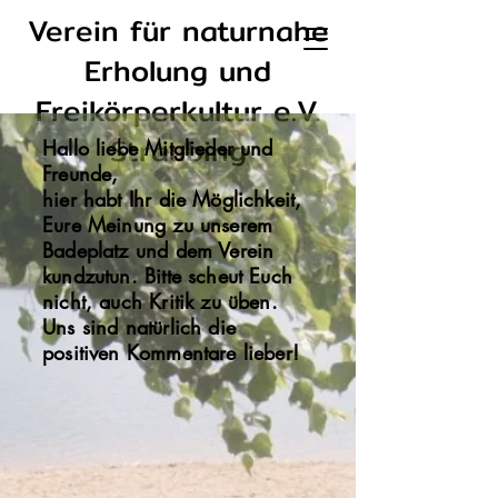
Verein für naturnahe
Erholung und
Freikörperkultur e.V.
Straubing
Hallo liebe Mitglieder und
Freunde,
hier habt Ihr die Möglichkeit,
Eure Meinung zu unserem
Badeplatz und dem Verein
kundzutun. Bitte scheut Euch
nicht, auch Kritik zu üben.
Uns sind natürlich die
positiven Kommentare lieber!